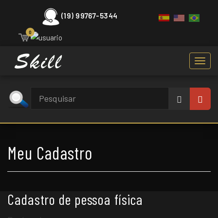
(19) 99767-5344
0
Toggl
navig
Meu Cadastro
Cadastro de pessoa física