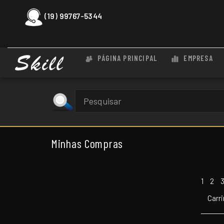
(19) 99767-5344
PÁGINA PRINCIPAL
EMPRESA
Minhas Compras
1
2
Carr