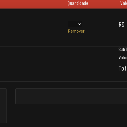
Quantidade
Val
R$ 
Remover
SubT
Valo
Tot