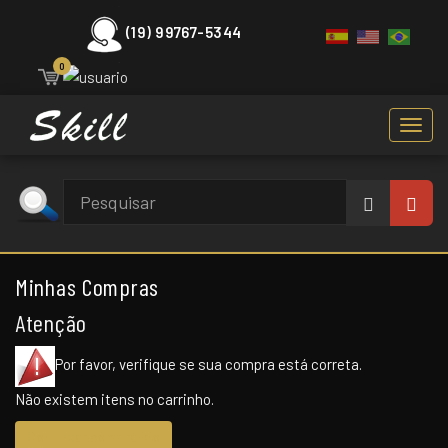
(19) 99767-5344
0
Toggl
navig
Minhas Compras
Atenção
Por favor, verifique se sua compra está correta.
Não existem itens no carrinho.
Continuar comprando