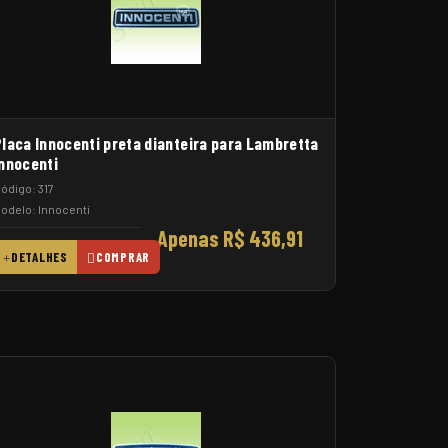
Placa Innocenti preta dianteira para Lambretta
Innocenti
ódigo: 317
odelo: Innocenti
Apenas R$ 436,91
DETALHES
COMPRAR