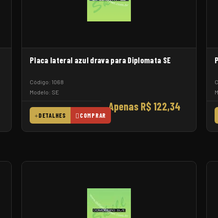
Placa lateral azul drava para Diplomata SE
P
Código: 1068
C
Modelo: SE
M
Apenas R$ 122,34
DETALHES
COMPRAR