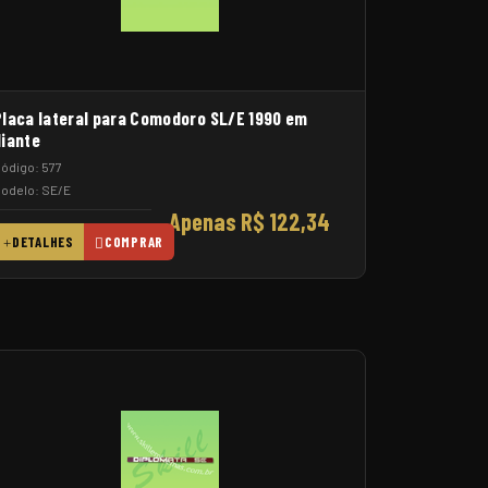
Placa lateral para Comodoro SL/E 1990 em
diante
ódigo: 577
odelo: SE/E
Apenas R$ 122,34
DETALHES
COMPRAR