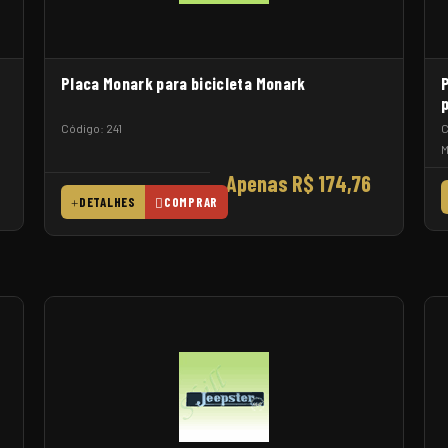
Placa Monark para bicicleta Monark
Código: 241
C
M
Apenas R$ 174,76
DETALHES
COMPRAR