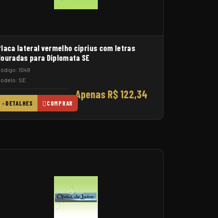
laca lateral vermelho ciprius com letras
douradas para Diplomata SE
ódigo: 1049
odelo: SE
Apenas R$ 122,34
DETALHES
COMPRAR