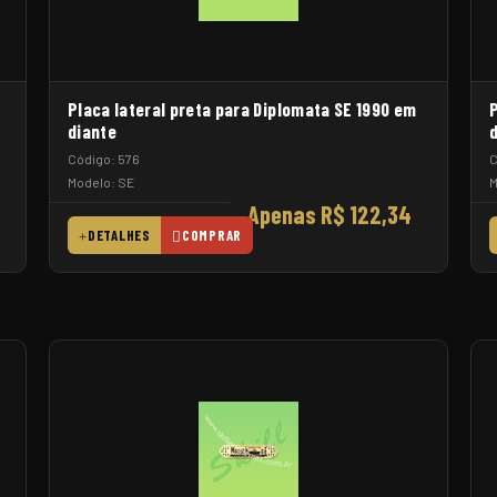
Placa lateral preta para Diplomata SE 1990 em
P
diante
Código: 576
C
Modelo: SE
M
Apenas R$ 122,34
DETALHES
COMPRAR