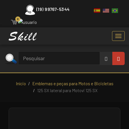
(19) 99767-5344
0
Toggl
navig
Início
Emblemas e peças para Motos e Bicicletas
125 SX lateral para Motovi 125 SX