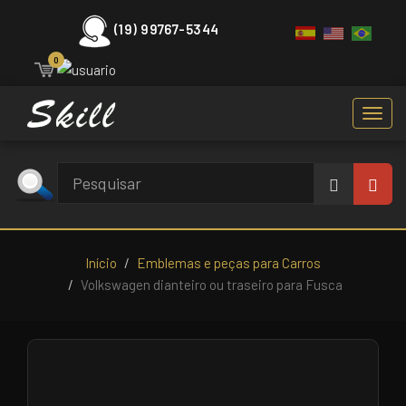
(19) 99767-5344
0
Toggl
navig
Início
Emblemas e peças para Carros
Volkswagen dianteiro ou traseiro para Fusca