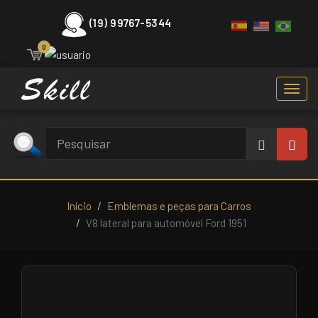
(19) 99767-5344
0
Toggl
navig
Início
Emblemas e peças para Carros
V8 lateral para automóvel Ford 1951